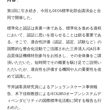
内 容
：
第1回に引き続き、今回もDEOS標準化部会講演会と合
同で開催した。
標準化と認証は表裏一体である。標準化を進める過程
において、認証に思いを巡らせることは頗る重要であ
る。そこで、適合性評価（認証、認定、試験など）の
国際的な整合化活動でご活躍された三井清人JQA日本
品質保証機構特別参与をお招きし、その全体像をご講
演いただいた。短時間でその概要を駆け足でご説明い
ただいたが、適合性を評価する機関や人の重要性を改
めて認識した。
平井誠客員研究員によるアシュランスケース事例報
告、木下佳樹教授によるIEC62853オープンシステムデ
ィペンダビリティの国際標準化活動に関する報告も行
われた。