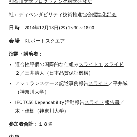
神奈川大学プログラミング科学研究所
社）ディペンダビリティ技術推進協会
標準化部会
日 時
：2014年12月18日(木) 15:30～18:00
会 場
：KUポートスクエア
演題・講演者
：
適合性評価の国際的な仕組み
スライド１
スライド
２
／三井清人（日本品質保証機構）
アシュランスケース記述事例報告
スライド
／平井誠
（神奈川大学）
IEC TC56 Dependability 活動報告
スライド
報告書
／
木下佳樹（神奈川大学）
参加者合計
：１８名